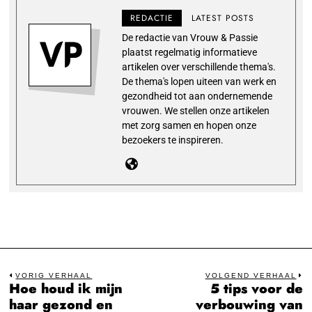
REDACTIE
LATEST POSTS
De redactie van Vrouw & Passie
plaatst regelmatig informatieve
artikelen over verschillende thema's.
De thema's lopen uiteen van werk en
gezondheid tot aan ondernemende
vrouwen. We stellen onze artikelen
met zorg samen en hopen onze
bezoekers te inspireren.
Bericht
VORIG VERHAAL
VOLGEND VERHAAL
Hoe houd ik mijn
5 tips voor de
Previous
N
navigatie
haar gezond en
verbouwing van
post:
po