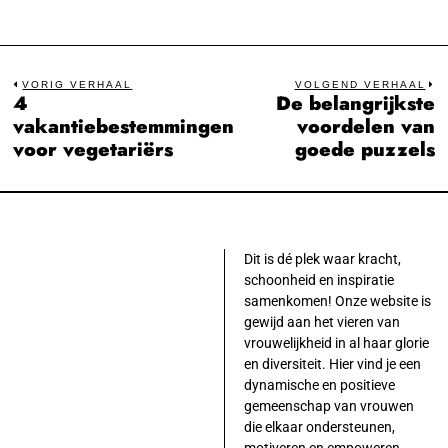
Bericht
VORIG VERHAAL
VOLGEND VERHAAL
4
De belangrijkste
Previous
N
navigatie
vakantiebestemmingen
voordelen van
post:
po
voor vegetariërs
goede puzzels
Dit is dé plek waar kracht,
schoonheid en inspiratie
samenkomen! Onze website is
gewijd aan het vieren van
vrouwelijkheid in al haar glorie
en diversiteit. Hier vind je een
dynamische en positieve
gemeenschap van vrouwen
die elkaar ondersteunen,
motiveren en empoweren.