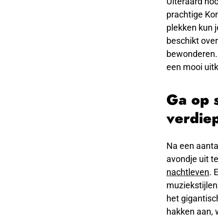
Uiteraard hoor
prachtige Kon
plekken kun 
beschikt over
bewonderen. J
een mooi uitki
Ga op s
verdie
Na een aantal
avondje uit t
nachtleven
. 
muziekstijlen
het gigantisc
hakken aan, w