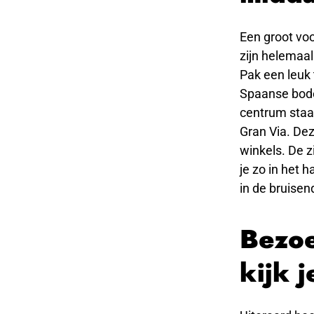
Een groot voo
zijn helemaal
Pak een leuk t
Spaanse bodem
centrum staan
Gran Via. Dez
winkels. De z
je zo in het 
in de bruisen
Bezoe
kijk j