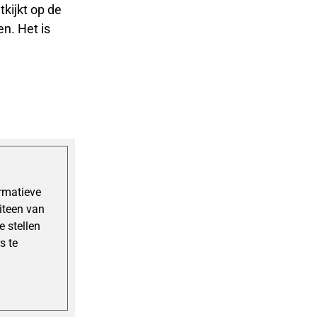
kijkt op de
en. Het is
ormatieve
uiteen van
 stellen
s te