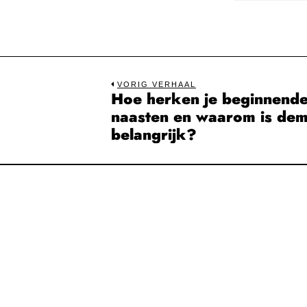
Bericht
VORIG VERHAAL
Hoe herken je beginnende 
Previous
navigatie
naasten en waarom is dem
post:
belangrijk?