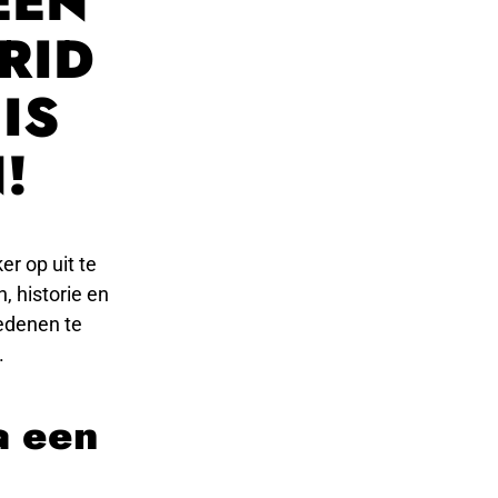
EEN
RID
IS
!
er op uit te
, historie en
redenen te
.
a een