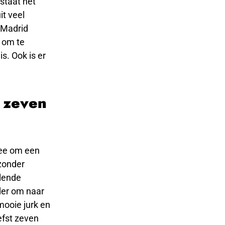
 staat het
it veel
 Madrid
l om te
s. Ook is er
t zeven
dee om een
jzonder
llende
ader om naar
mooie jurk en
efst zeven