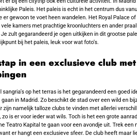
t er bij een citytrip ook een culturele activiteit. In Madrid
inklijke Paleis. Het paleis is echt in het centrum dus vanu
je er gewoon te voet heen wandelen. Het Royal Palace of
 vele kamers met prachtige kroonluchters en ander praa
e zult gegarandeerd je ogen uitkijken in dit grootse palei
jkpunt bij het paleis, leuk voor wat foto’s.
tap in een exclusieve club me
pingen
 sangria’s op het terras is het gegarandeerd een goed i
e gaan in Madrid. Zo beschikt de stad over een wild en bi
Er zijn namelijk talloze clubs te vinden met allerlei verschi
, zo is er voor ieder wat wils. Toch is het een grote aanr
he Teatro Kapital te gaan voor een avondje uit. Trek een 
ant er hangt een exclusieve sfeer. De club heeft maar li