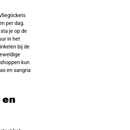
Vliegtickets
en per dag.
sta je op de
ur in het
nkelen bij de
geweldige
et shoppen kun
pas en sangria
 en