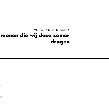
VOLGEND VERHAAL
schoenen die wij deze zomer
Next
dragen
post:
is
ie