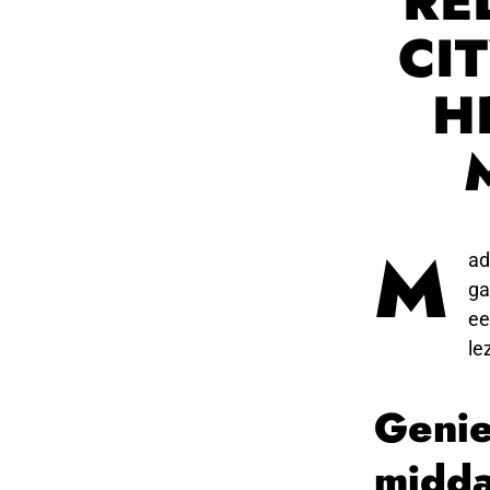
RE
CI
H
M
ad
ga
ee
le
Genie
midda