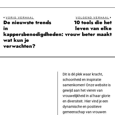
Bericht
VORIG VERHAAL
VOLGEND VERHAAL
De nieuwste trends
10 tools die het
Previous
N
navigatie
in
leven van elke
post:
po
kappersbenodigdheden:
vrouw beter maakt
wat kun je
verwachten?
Dit is dé plek waar kracht,
schoonheid en inspiratie
samenkomen! Onze website is
gewijd aan het vieren van
vrouwelijkheid in al haar glorie
en diversiteit. Hier vind je een
dynamische en positieve
gemeenschap van vrouwen