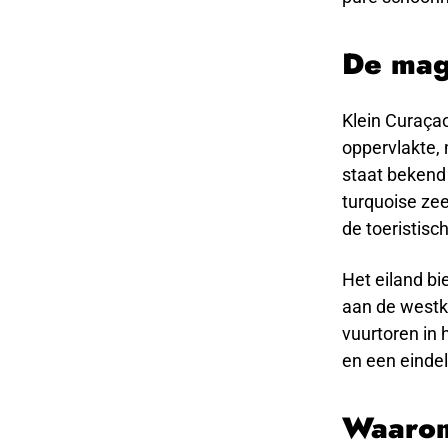
De mag
Klein Curaçao
oppervlakte,
staat bekend
turquoise ze
de toeristisc
Het eiland bi
aan de westka
vuurtoren in
en een eindel
Waarom