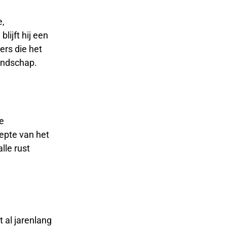
e,
blijft hij een
ers die het
landschap.
e
epte van het
lle rust
 al jarenlang