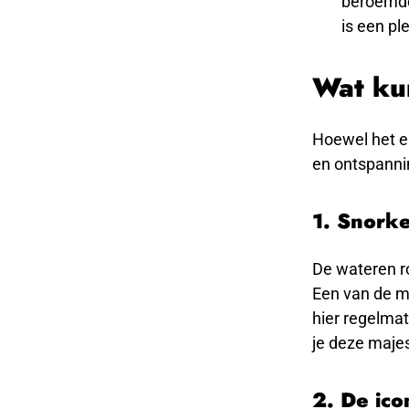
beroemde
is een pl
Wat ku
Hoewel het ei
en ontspannin
1. Snork
De wateren ro
Een van de m
hier regelmat
je deze maje
2. De ic