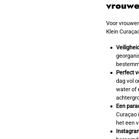
vrouwel
Voor vrouwen 
Klein Curaçao
Veilighei
georganis
bestemmi
Perfect 
dag vol o
water of 
achtergro
Een parad
Curaçao i
het een v
Instagra