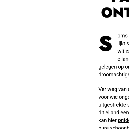
ONT
S
oms 
lijkt
wit z
eilan
gelegen op o
droomachtige
Ver weg van 
voor wie onge
uitgestrekte
dit eiland ee
kan hier
ontd
pure schoonh