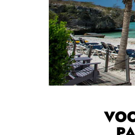
VOO
PA