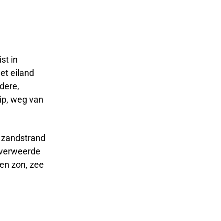
st in
et eiland
dere,
ip, weg van
t zandstrand
, verweerde
en zon, zee