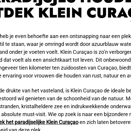
DEK KLEIN CUR
heb je even behoefte aan een ontsnapping naar een plek 
 stil te staan, waar je omringd wordt door azuurblauw wat
and onder je voeten voelt. Klein Curaçao is zo’n verborge
d dat voelt als een ansichtkaart tot leven. Dit onbewoond
ngeveer tien kilometer ten zuidoosten van Curaçao, bied
 ervaring voor vrouwen die houden van rust, natuur en a
de drukte van het vasteland, is Klein Curaçao de ideale
stoord wil genieten van de schoonheid van de natuur. Me
 stranden, kristalheldere zee en indrukwekkende onderwa
n absolute must-visit. Wie op zoek is naar een bijzondere r
ek het paradijselijke Klein Curaçao
en zich laten betovere
eid van deze plek.