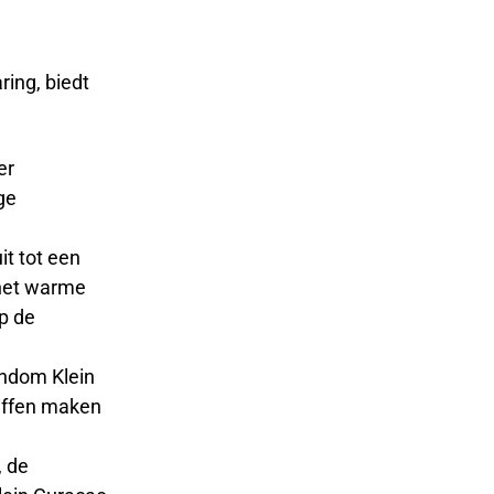
ring, biedt
er
ge
it tot een
 het warme
p de
ondom Klein
riffen maken
, de