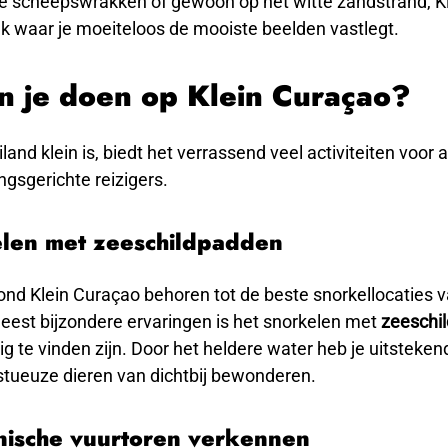
 scheepswrakken of gewoon op het witte zandstrand, K
ek waar je moeiteloos de mooiste beelden vastlegt.
n je doen op Klein Curaçao?
land klein is, biedt het verrassend veel activiteiten voor 
gsgerichte reizigers.
elen met zeeschildpadden
nd Klein Curaçao behoren tot de beste snorkellocaties v
eest bijzondere ervaringen is het snorkelen met
zeeschi
ig te vinden zijn. Door het heldere water heb je uitsteken
stueuze dieren van dichtbij bewonderen.
onische vuurtoren verkennen