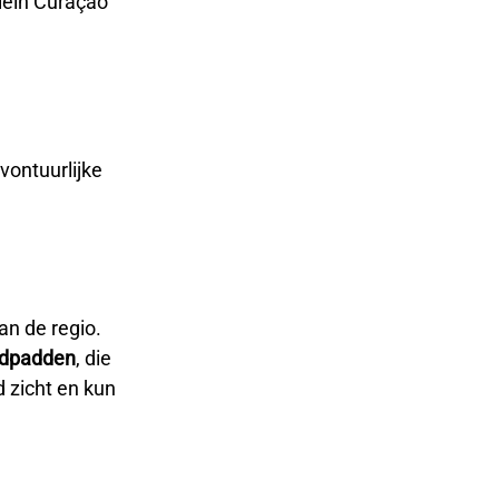
lein Curaçao
avontuurlijke
an de regio.
ldpadden
, die
d zicht en kun