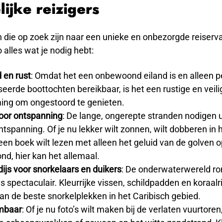
ijke reizigers
die op zoek zijn naar een unieke en onbezorgde reiserva
 alles wat je nodig hebt:
d en rust
: Omdat het een onbewoond eiland is en alleen p
eerde boottochten bereikbaar, is het een rustige en veili
ng om ongestoord te genieten.
voor ontspanning
: De lange, ongerepte stranden nodigen u
ntspanning. Of je nu lekker wilt zonnen, wilt dobberen in
een boek wilt lezen met alleen het geluid van de golven o
nd, hier kan het allemaal.
ijs voor snorkelaars en duikers
: De onderwaterwereld r
s spectaculair. Kleurrijke vissen, schildpadden en koraal
an de beste snorkelplekken in het Caribisch gebied.
mbaar
: Of je nu foto’s wilt maken bij de verlaten vuurtoren