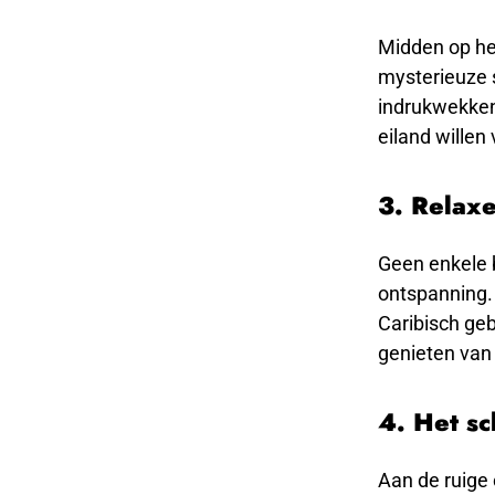
Midden op het
mysterieuze sf
indrukwekkend
eiland willen
3. Relaxe
Geen enkele 
ontspanning.
Caribisch geb
genieten van
4. Het s
Aan de ruige 