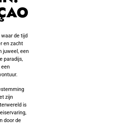
AÇAO
waar de tijd
er en zacht
n juweel, een
e paradijs,
t een
vontuur.
 bestemming
t zijn
terwereld is
eiservaring,
n door de