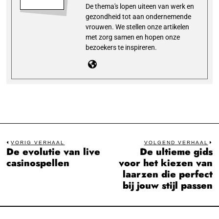
De thema's lopen uiteen van werk en
gezondheid tot aan ondernemende
vrouwen. We stellen onze artikelen
met zorg samen en hopen onze
bezoekers te inspireren.
Bericht
VORIG VERHAAL
VOLGEND VERHAAL
De evolutie van live
De ultieme gids
Previous
N
navigatie
casinospellen
voor het kiezen van
post:
po
laarzen die perfect
bij jouw stijl passen