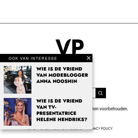
OOK VAN INTERESSE
WIE IS DE VRIEND
VAN MODEBLOGGER
ANNA NOOSHIN
WIE IS DE VRIEND
VAN TV-
Copyright 2024 Vrouwenpassie.nl. Alle rechten voorbehouden.
PRESENTATRICE
info@vrouwenpassie.nl.
HELENE HENDRIKS?
HOME
OVER VROUWENPASSIE.NL
PRIVACY POLICY