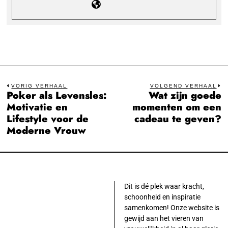
Bericht
VORIG VERHAAL
VOLGEND VERHAAL
Poker als Levensles:
Wat zijn goede
Previous
N
navigatie
Motivatie en
momenten om een
post:
po
Lifestyle voor de
cadeau te geven?
Moderne Vrouw
Dit is dé plek waar kracht,
schoonheid en inspiratie
samenkomen! Onze website is
gewijd aan het vieren van