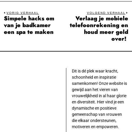
Bericht
VORIG VERHAAL
VOLGEND VERHAAL
Simpele hacks om
Verlaag je mobiele
Previous
N
navigatie
van je badkamer
telefoonrekening en
post:
po
een spa te maken
houd meer geld
over!
Dit is dé plek waar kracht,
schoonheid en inspiratie
samenkomen! Onze website is
gewijd aan het vieren van
vrouwelijkheid in al haar glorie
en diversiteit. Hier vind je een
dynamische en positieve
gemeenschap van vrouwen
die elkaar ondersteunen,
motiveren en empoweren.