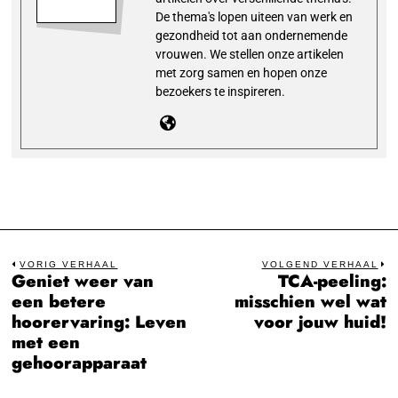
De thema's lopen uiteen van werk en
gezondheid tot aan ondernemende
vrouwen. We stellen onze artikelen
met zorg samen en hopen onze
bezoekers te inspireren.
Bericht
VORIG VERHAAL
VOLGEND VERHAAL
Geniet weer van
TCA-peeling:
Previous
N
navigatie
een betere
misschien wel wat
post:
po
hoorervaring: Leven
voor jouw huid!
met een
gehoorapparaat