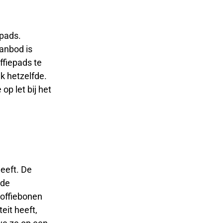
epads.
aanbod is
ffiepads te
jk hetzelfde.
op let bij het
heeft. De
 de
koffiebonen
teit heeft,