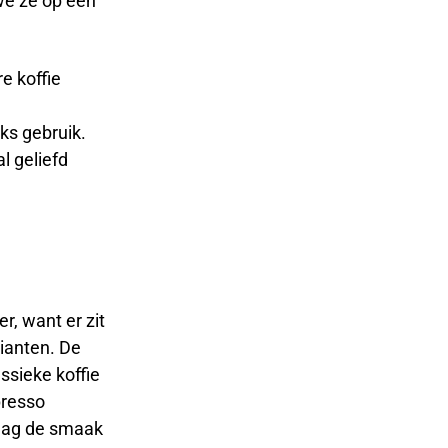
 we ze op een
re koffie
ks gebruik.
al geliefd
r, want er zit
rianten. De
ssieke koffie
presso
r mag de smaak