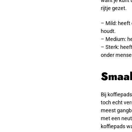
want je kunt 
rijtje gezet.
– Mild: heeft
houdt.
– Medium: he
– Sterk: heeft
onder mensen
Smaa
Bij koffiepad
toch echt vers
meest gangbar
met een neutr
koffiepads wa