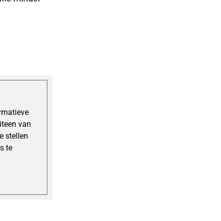
ormatieve
uiteen van
 stellen
s te