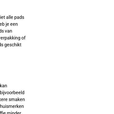
et alle pads
eb je een
ds van
verpakking of
ds geschikt
 kan
bijvoorbeeld
exere smaken
r huismerken
ffie minder