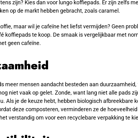
ntens zijn? Kies dan voor lungo koffiepads. Er zijn zelfs m
ken op de markt hebben gebracht, zoals caramel.
offie, maar wil je cafeïne het liefst vermijden? Geen pro
fé koffiepads te koop. De smaak is vergelijkbaar met norm
het geen cafeïne.
zaamheid
s meer mensen aandacht besteden aan duurzaamheid, wo
og niet vaak op gelet. Zonde, want lang niet alle pads zi
eu. Als je de keuze hebt, hebben biologisch afbreekbare 
ordat deze composteren, verminderen ze de hoeveelheid 
het verstandig om voor een recyclebare verpakking te ki