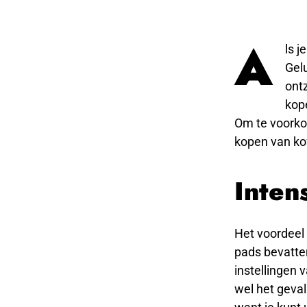
A
ls j
Gelu
ontz
kope
Om te voorkome
kopen van ko
Intens
Het voordeel
pads bevatten
instellingen 
wel het geval 