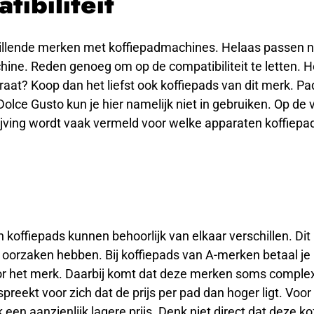
tibiliteit
hillende merken met koffiepadmachines. Helaas passen ni
hine. Reden genoeg om op de compatibiliteit te letten. H
at? Koop dan het liefst ook koffiepads van dit merk. Pa
Dolce Gusto kun je hier namelijk niet in gebruiken. Op de 
ijving wordt vaak vermeld voor welke apparaten koffiepa
n koffiepads kunnen behoorlijk van elkaar verschillen. Dit
 oorzaken hebben. Bij koffiepads van A-merken betaal je 
or het merk. Daarbij komt dat deze merken soms compl
preekt voor zich dat de prijs per pad dan hoger ligt. Voo
k een aanzienlijk lagere prijs. Denk niet direct dat deze ko