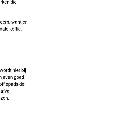
erken die
bleem, want er
ale koffie,
rdt hier bij
jn even goed
koffiepads de
afval.
ezen.