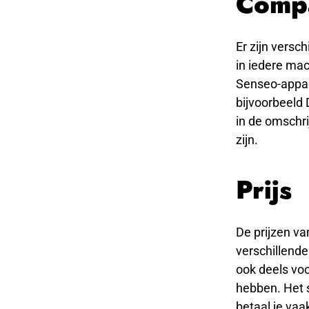
Compa
Er zijn versc
in iedere mac
Senseo-appara
bijvoorbeeld 
in de omschr
zijn.
Prijs
De prijzen va
verschillende
ook deels vo
hebben. Het s
betaal je vaa