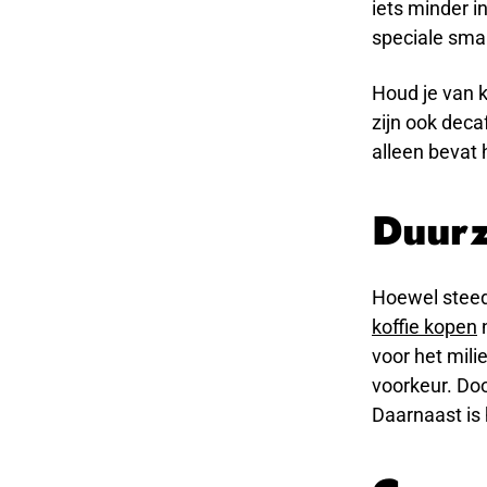
iets minder i
speciale sma
Houd je van k
zijn ook deca
alleen bevat 
Duur
Hoewel steed
koffie kopen
n
voor het mili
voorkeur. Do
Daarnaast is 