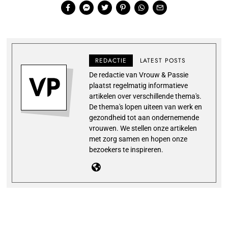
REDACTIE
LATEST POSTS
De redactie van Vrouw & Passie
plaatst regelmatig informatieve
artikelen over verschillende thema's.
De thema's lopen uiteen van werk en
gezondheid tot aan ondernemende
vrouwen. We stellen onze artikelen
met zorg samen en hopen onze
bezoekers te inspireren.