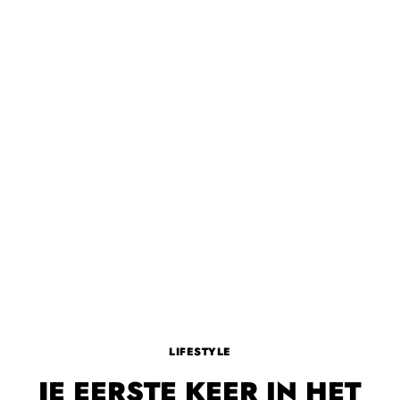
LIFESTYLE
JE EERSTE KEER IN HET