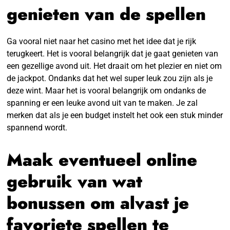
genieten van de spellen
Ga vooral niet naar het casino met het idee dat je rijk
terugkeert. Het is vooral belangrijk dat je gaat genieten van
een gezellige avond uit. Het draait om het plezier en niet om
de jackpot. Ondanks dat het wel super leuk zou zijn als je
deze wint. Maar het is vooral belangrijk om ondanks de
spanning er een leuke avond uit van te maken. Je zal
merken dat als je een budget instelt het ook een stuk minder
spannend wordt.
Maak eventueel online
gebruik van wat
bonussen om alvast je
favoriete spellen te