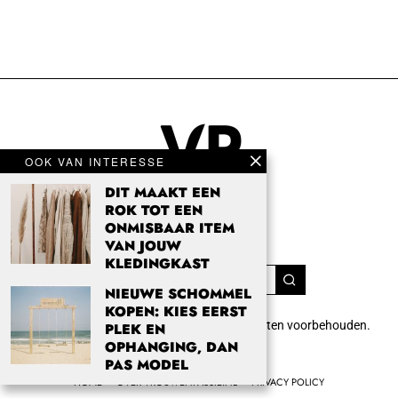
OOK VAN INTERESSE
DIT MAAKT EEN
ROK TOT EEN
ONMISBAAR ITEM
VAN JOUW
KLEDINGKAST
NIEUWE SCHOMMEL
KOPEN: KIES EERST
Copyright 2024 Vrouwenpassie.nl. Alle rechten voorbehouden.
PLEK EN
info@vrouwenpassie.nl.
OPHANGING, DAN
PAS MODEL
HOME
OVER VROUWENPASSIE.NL
PRIVACY POLICY