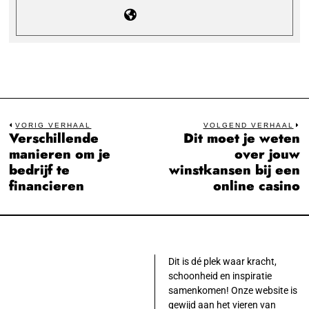
Bericht
VORIG VERHAAL
VOLGEND VERHAAL
Verschillende
Dit moet je weten
Previous
N
navigatie
manieren om je
over jouw
post:
po
bedrijf te
winstkansen bij een
financieren
online casino
Dit is dé plek waar kracht,
schoonheid en inspiratie
samenkomen! Onze website is
gewijd aan het vieren van