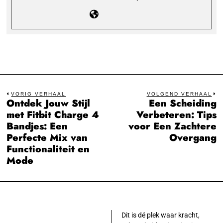
Bericht
VORIG VERHAAL
VOLGEND VERHAAL
Ontdek Jouw Stijl
Een Scheiding
Previous
N
navigatie
met Fitbit Charge 4
Verbeteren: Tips
post:
po
Bandjes: Een
voor Een Zachtere
Perfecte Mix van
Overgang
Functionaliteit en
Mode
Dit is dé plek waar kracht,