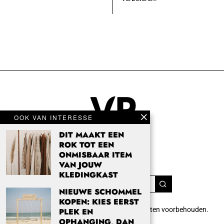
OOK VAN INTERESSE
DIT MAAKT EEN
ROK TOT EEN
ONMISBAAR ITEM
VAN JOUW
KLEDINGKAST
NIEUWE SCHOMMEL
KOPEN: KIES EERST
Copyright 2024 Vrouwenpassie.nl. Alle rechten voorbehouden.
PLEK EN
info@vrouwenpassie.nl.
OPHANGING, DAN