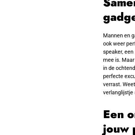
Samen
gadge
Mannen en ga
ook weer perf
speaker, een 
mee is. Maar e
in de ochtend
perfecte excu
verrast. Weet
verlanglijstje
Een o
jouw 