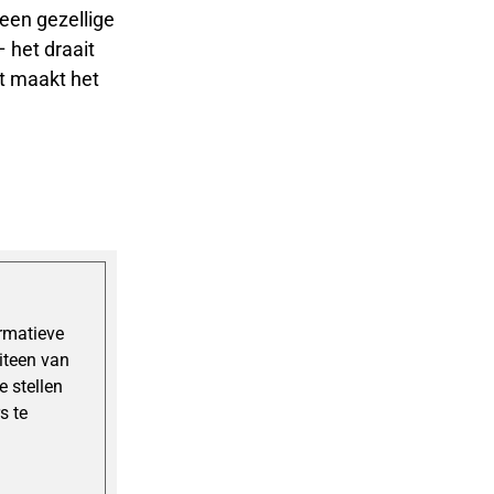
een gezellige
– het draait
at maakt het
ormatieve
uiteen van
 stellen
s te