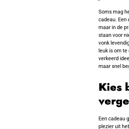
Soms mag het
cadeau. Een c
maar in de pra
staan voor n
vonk levendig
leuk is om t
verkeerd idee
maar snel be
Kies 
verge
Een cadeau ge
plezier uit h