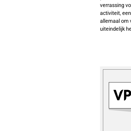
verrassing vo
activiteit, ee
allemaal om v
uiteindelijk h