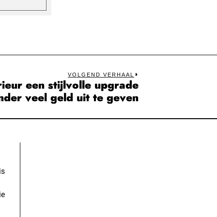
VOLGEND VERHAAL
rieur een stijlvolle upgrade
Next
nder veel geld uit te geven
post:
is
ie