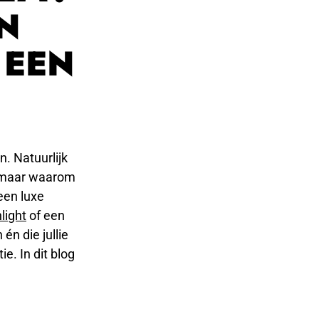
N
 EEN
. Natuurlijk
e, maar waarom
 een luxe
light
of een
én die jullie
. In dit blog