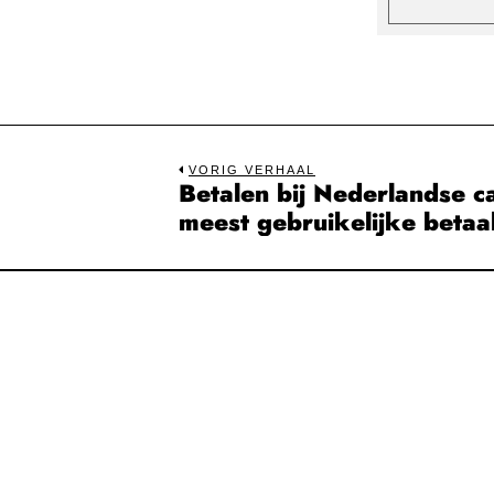
Bericht
VORIG VERHAAL
Betalen bij Nederlandse cas
Previous
navigatie
meest gebruikelijke beta
post: