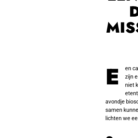
MIS
E
en ca
zijn 
niet 
eten
avondje biosc
samen kunnen 
lichten we ee