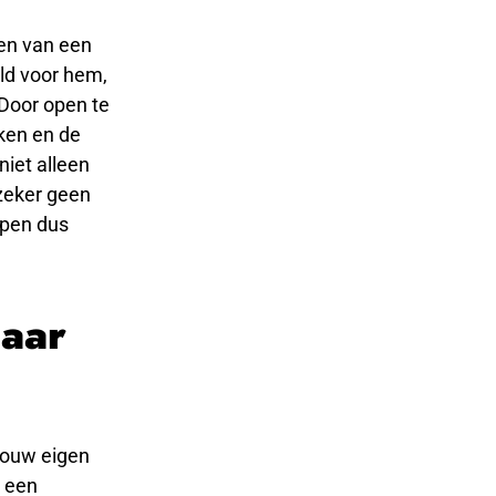
en van een
eld voor hem,
. Door open te
ken en de
niet alleen
zeker geen
ppen dus
maar
 jouw eigen
t een