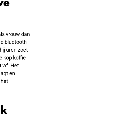
we
als vrouw dan
we bluetooth
hij uren zoet
re kop koffie
traf. Het
aagt en
 het
ok