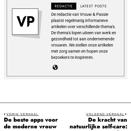
REDACTIE
LATEST POSTS
De redactie van Vrouw & Passie
plaatst regelmatig informatieve
artikelen over verschillende thema's.
De thema's lopen uiteen van werk en
gezondheid tot aan ondernemende
vrouwen. We stellen onze artikelen
met zorg samen en hopen onze
bezoekers te inspireren.
Bericht
VORIG VERHAAL
VOLGEND VERHAAL
De beste apps voor
De kracht van
Previous
N
navigatie
de moderne vrouw
natuurlijke self-care:
post:
po