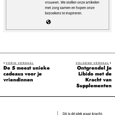
vrouwen. We stellen onze artikelen
met zorg samen en hopen onze
bezoekers te inspireren.
Bericht
VORIG VERHAAL
VOLGEND VERHAAL
De 5 meest unieke
Ontgrendel Je
Previous
N
navigatie
cadeaus voor je
Libido met de
post:
po
vriendinnen
Kracht van
Supplementen
Dit is dé plek waar kracht,