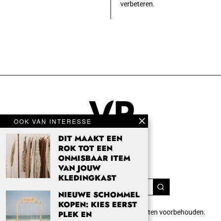
verbeteren.
OOK VAN INTERESSE
DIT MAAKT EEN
ROK TOT EEN
ONMISBAAR ITEM
VAN JOUW
KLEDINGKAST
NIEUWE SCHOMMEL
KOPEN: KIES EERST
Copyright 2024 Vrouwenpassie.nl. Alle rechten voorbehouden.
PLEK EN