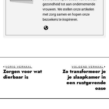
gezondheid tot aan ondernemende
vrouwen. We stellen onze artikelen
met zorg samen en hopen onze
bezoekers te inspireren.
Bericht
VORIG VERHAAL
VOLGEND VERHAAL
Zorgen voor wat
Zo transformeer je
Previous
N
navigatie
dierbaar is
je slaapkamer in
post:
po
een rustgevende
oase