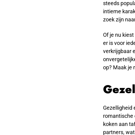
steeds popula
intieme kara
zoek zijn na
Of je nu kies
er is voor ie
verkrijgbaar
onvergetelij
op? Maak je 
Gezel
Gezelligheid 
romantische d
koken aan ta
partners, wat