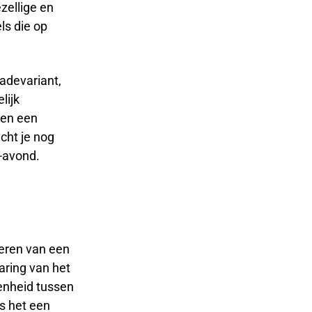
zellige en
ls die op
adevariant,
lijk
men een
cht je nog
-avond.
seren van een
aring van het
enheid tussen
is het een