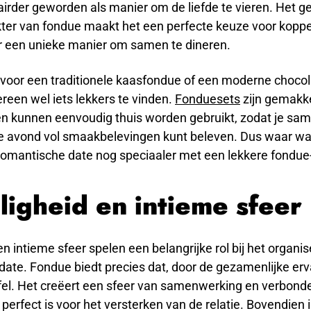
irder geworden als manier om de liefde te vieren. Het ge
kter van fondue maakt het een perfecte keuze voor koppe
ar een unieke manier om samen te dineren.
t voor een traditionele kaasfondue of een moderne chocol
dereen wel iets lekkers te vinden.
Fonduesets
zijn gemakke
 en kunnen eenvoudig thuis worden gebruikt, zodat je sa
ke avond vol smaakbelevingen kunt beleven. Dus waar wa
romantische date nog speciaaler met een lekkere fondue
ligheid en intieme sfeer
en intieme sfeer spelen een belangrijke rol bij het organi
ate. Fondue biedt precies dat, door de gezamenlijke erv
fel. Het creëert een sfeer van samenwerking en verbond
 perfect is voor het versterken van de relatie. Bovendien 