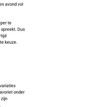
en avond vol
per te
 spreekt. Dus
tijd
te keuze.
variaties
favoriet onder
zijn
.