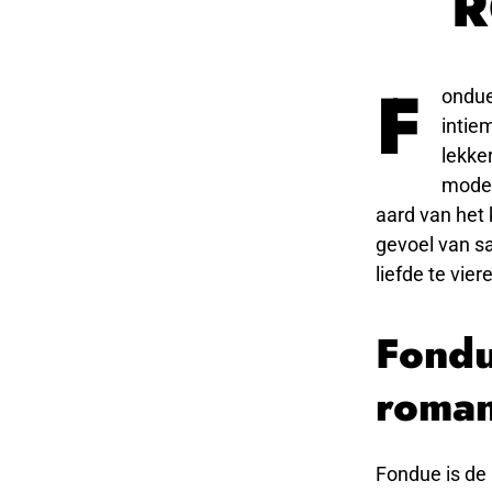
R
F
ondue
intie
lekke
moder
aard van het 
gevoel van s
liefde te vie
Fondu
roman
Fondue is de 