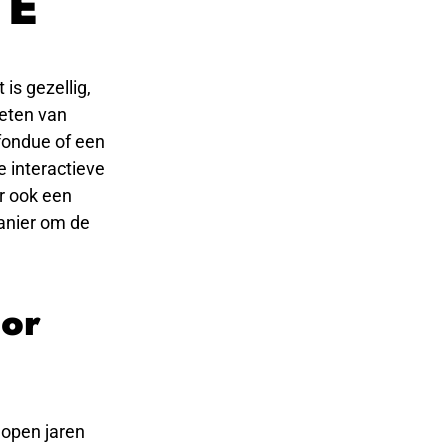
TE
is gezellig,
ieten van
fondue of een
e interactieve
ar ook een
anier om de
oor
lopen jaren