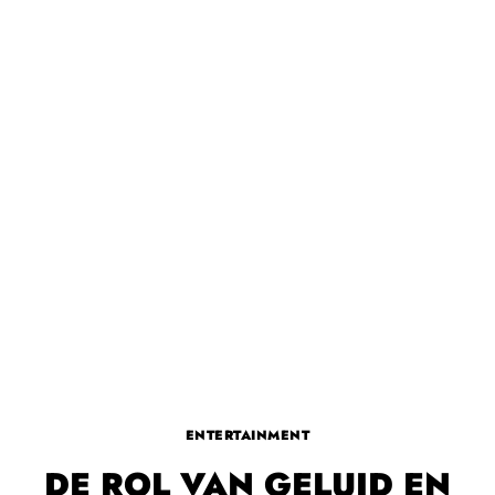
ENTERTAINMENT
DE ROL VAN GELUID EN