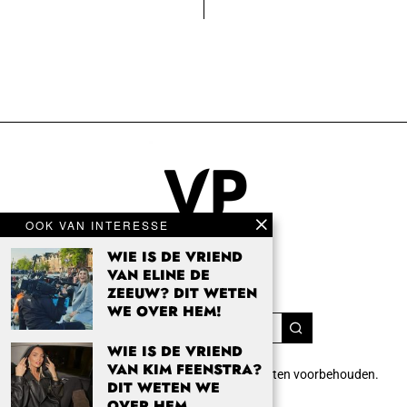
OOK VAN INTERESSE
WIE IS DE VRIEND
VAN ELINE DE
ZEEUW? DIT WETEN
WE OVER HEM!
WIE IS DE VRIEND
VAN KIM FEENSTRA?
Copyright 2024 Vrouwenpassie.nl. Alle rechten voorbehouden.
DIT WETEN WE
info@vrouwenpassie.nl.
OVER HEM.