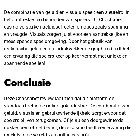
De combinatie van geluid en visuals speelt een sleutelrol in
het aantrekken en behouden van spelers. Bij Chachabet
casino versterken geluidseffecten emoties zoals spanning
en vreugde.
Visuals zorgen juist
voor een aantrekkelijke en
meeslepende speelomgeving. Door het gebruik van
realistische geluiden en indrukwekkende graphics biedt het
een ervaring die spelers keer op keer verrast met unieke en
spannende spellen!
Conclusie
Deze Chachabet review laat zien dat dit platform de
standaard zet in de online gokindustrie. De combinatie van
geluid, visuals en gebruiksvriendelijkheid zorgt ervoor dat
spelers blijven terugkomen. Of je nu een doorgewinterde
gokker bent of net begint, deze casino biedt een ervaring die
uniek is in de wereld van online casino’s.