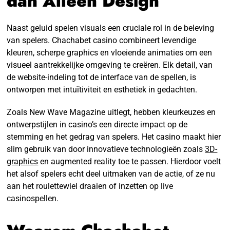
dan Alleen Design
Naast geluid spelen visuals een cruciale rol in de beleving
van spelers. Chachabet casino combineert levendige
kleuren, scherpe graphics en vloeiende animaties om een
visueel aantrekkelijke omgeving te creëren. Elk detail, van
de website-indeling tot de interface van de spellen, is
ontworpen met intuïtiviteit en esthetiek in gedachten.
Zoals New Wave Magazine uitlegt, hebben kleurkeuzes en
ontwerpstijlen in casino’s een directe impact op de
stemming en het gedrag van spelers. Het casino maakt hier
slim gebruik van door innovatieve technologieën zoals
3D-
graphics
en augmented reality toe te passen. Hierdoor voelt
het alsof spelers echt deel uitmaken van de actie, of ze nu
aan het roulettewiel draaien of inzetten op live
casinospellen.