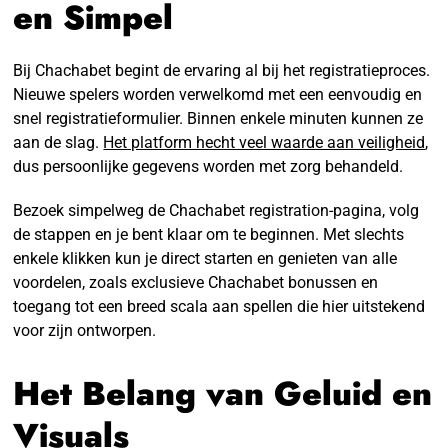
en Simpel
Bij Chachabet begint de ervaring al bij het registratieproces.
Nieuwe spelers worden verwelkomd met een eenvoudig en
snel registratieformulier. Binnen enkele minuten kunnen ze
aan de slag.
Het platform hecht veel waarde aan veiligheid
,
dus persoonlijke gegevens worden met zorg behandeld.
Bezoek simpelweg de Chachabet registration-pagina, volg
de stappen en je bent klaar om te beginnen. Met slechts
enkele klikken kun je direct starten en genieten van alle
voordelen, zoals exclusieve Chachabet bonussen en
toegang tot een breed scala aan spellen die hier uitstekend
voor zijn ontworpen.
Het Belang van Geluid en
Visuals