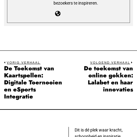
bezoekers te inspireren.
Bericht
VORIG VERHAAL
VOLGEND VERHAAL
De Toekomst van
De toekomst van
Previous
N
navigatie
Kaartspellen:
online gokken:
post:
po
Digitale Toernooien
Lalabet en haar
en eSports
innovaties
Integratie
Dit is dé plek waar kracht,
schoonheid en inspiratie