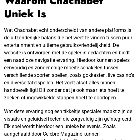
Waarom Chachabet
Uniek Is
Wat Chachabet echt onderscheidt van andere platforms,is
de uitzonderlijke balans die het weet te vinden tussen puur
entertainment en ultieme gebruiksvriendelijkheid. De
website is ontworpen met de speler in gedachten en biedt
een naadloze navigatie ervaring. Hierdoor kunnen spelers
eenvoudig en zonder enige moeite schakelen tussen
verschillende soorten spellen, zoals gokkasten, live casino’s
en diverse tafelspellen. Het voelt alsof alles binnen
handbereik ligt! Dit zonder dat je ook maar iets hoeft te
zoeken of ingewikkelde stappen hoeft te doorlopen.
Wat deze ervaring nog een tikkeltje specialer maakt zijn de
visuals en geluidseffecten die zorgvuldig zijn geïntegreerd.
Elk spel wordt hierdoor een unieke belevenis. Zoals
aangehaald door Celebre Magazine kunnen