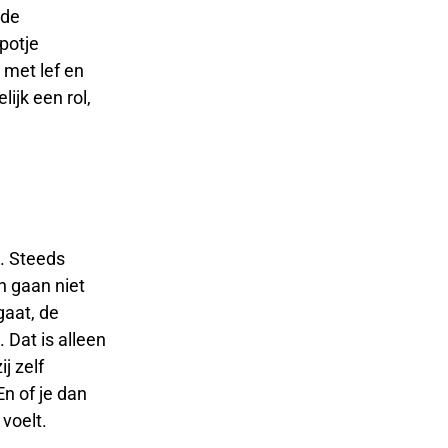
nde
 potje
 met lef en
ijk een rol,
. Steeds
 gaan niet
gaat, de
 Dat is alleen
j zelf
En of je dan
 voelt.