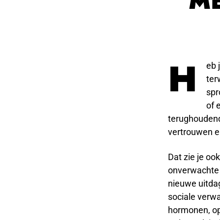
ME
H
eb 
ter
spr
of 
terughoudend
vertrouwen e
Dat zie je oo
onverwachte 
nieuwe uitdag
sociale verw
hormonen, op