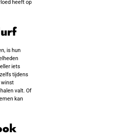
vloed heeft op
urf
n, is hun
eelheden
ller iets
elfs tijdens
 winst
halen valt. Of
 nemen kan
ook