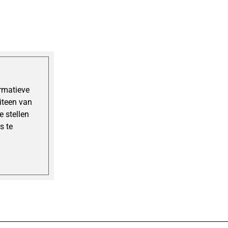
ormatieve
uiteen van
 stellen
s te