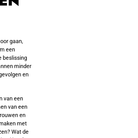
MEN
voor gaan,
om een
e beslissing
mannen minder
 gevolgen en
en van een
men van een
rtrouwen en
e maken met
jzen? Wat de