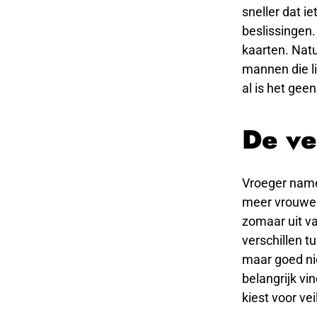
sneller dat 
beslissingen. 
kaarten. Natu
mannen die li
al is het geen
De ve
Vroeger name
meer vrouwen
zomaar uit va
verschillen t
maar goed ni
belangrijk vi
kiest voor vei