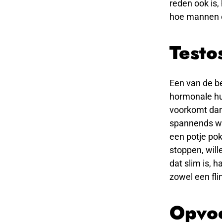
reden ook is,
hoe mannen e
Testo
Een van de b
hormonale hu
voorkomt dan 
spannends wil
een potje pok
stoppen, will
dat slim is, 
zowel een fli
Opvoe