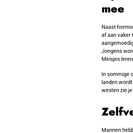
mee
Naast hormone
af aan vaker 
aangemoedigd 
Jongens worde
Meisjes leren
In sommige cu
landen wordt 
westen zie je
Zelfv
Mannen hebbe