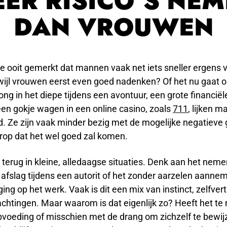
ER RISICO’S NE
DAN VROUWEN
je ooit gemerkt dat mannen vaak net iets sneller ergens 
wijl vrouwen eerst even goed nadenken? Of het nu gaat 
ong in het diepe tijdens een avontuur, een grote financiël
een gokje wagen in een online casino, zoals
711
, lijken 
. Ze zijn vaak minder bezig met de mogelijke negatieve
rop dat het wel goed zal komen.
k terug in kleine, alledaagse situaties. Denk aan het nem
afslag tijdens een autorit of het zonder aarzelen aanne
ing op het werk. Vaak is dit een mix van instinct, zelfve
achtingen. Maar waarom is dat eigenlijk zo? Heeft het t
voeding of misschien met de drang om zichzelf te bewi