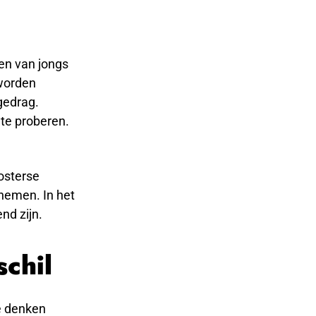
en van jongs
 worden
 gedrag.
 te proberen.
oosterse
 nemen. In het
nd zijn.
chil
e denken