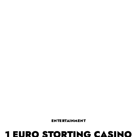
ENTERTAINMENT
1 EURO STORTING CASINO