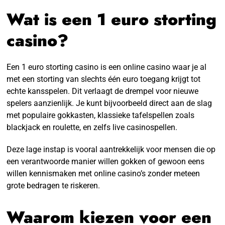
Wat is een 1 euro storting
casino?
Een 1 euro storting casino is een online casino waar je al
met een storting van slechts één euro toegang krijgt tot
echte kansspelen. Dit verlaagt de drempel voor nieuwe
spelers aanzienlijk. Je kunt bijvoorbeeld direct aan de slag
met populaire gokkasten, klassieke tafelspellen zoals
blackjack en roulette, en zelfs live casinospellen.
Deze lage instap is vooral aantrekkelijk voor mensen die op
een verantwoorde manier willen gokken of gewoon eens
willen kennismaken met online casino’s zonder meteen
grote bedragen te riskeren.
Waarom kiezen voor een