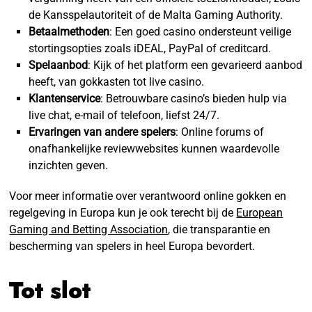
de Kansspelautoriteit of de Malta Gaming Authority.
Betaalmethoden
: Een goed casino ondersteunt veilige
stortingsopties zoals iDEAL, PayPal of creditcard.
Spelaanbod
: Kijk of het platform een gevarieerd aanbod
heeft, van gokkasten tot live casino.
Klantenservice
: Betrouwbare casino’s bieden hulp via
live chat, e-mail of telefoon, liefst 24/7.
Ervaringen van andere spelers
: Online forums of
onafhankelijke reviewwebsites kunnen waardevolle
inzichten geven.
Voor meer informatie over verantwoord online gokken en
regelgeving in Europa kun je ook terecht bij de
European
Gaming and Betting Association
, die transparantie en
bescherming van spelers in heel Europa bevordert.
Tot slot