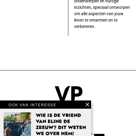
onderwerpen en nuttige
inzichten, speciaal ontworpen
om alle aspecten van jouw
leven te omarmen en te
verbeteren.
OOK VAN INTERESSE
WIE IS DE VRIEND
VAN ELINE DE
ZEEUW? DIT WETEN
WE OVER HEM!